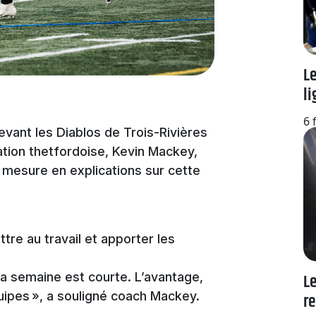
Le
l
6 
vant les Diablos de Trois-Rivières
ation thetfordoise, Kevin Mackey,
re mesure en explications sur cette
re au travail et apporter les
la semaine est courte. L’avantage,
Le
quipes », a souligné coach Mackey.
re