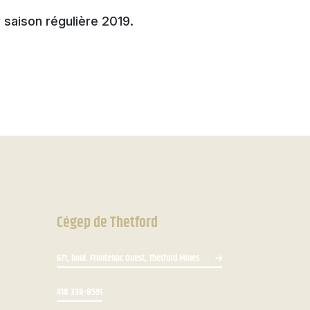
r saison régulière 2019.
Cégep de Thetford
671, boul. Frontenac Ouest, Thetford Mines
418 338-8591