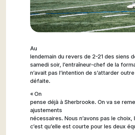
Natation
Au
Badminton
lendemain du revers de 2-21 des siens de
samedi soir, l’entraîneur-chef de la form
n’avait pas l’intention de s’attarder out
défaite.
Flag Football
« On
pense déjà à Sherbrooke. On va se remett
ajustements
nécessaires. Nous n’avons pas le choix, 
c’est qu’elle est courte pour les deux é