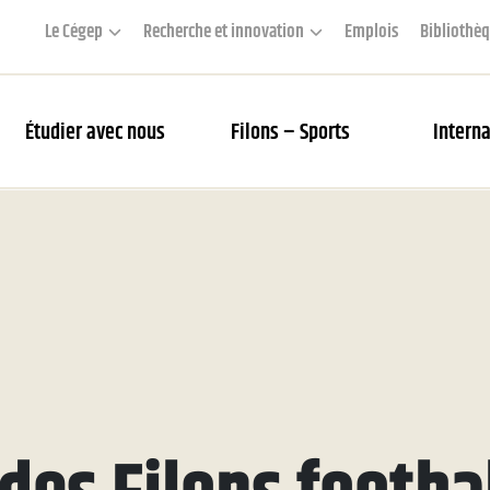
Le Cégep
Recherche et innovation
Emplois
Bibliothè
Étudier avec nous
Filons – Sports
Interna
couverte des Filons
rier des matchs et webdiffusion
 Académie
s Filons
tés