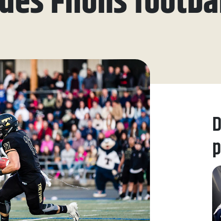
des Filons footba
ue
aires
aux questions
oindre
D
p