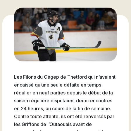
Attestations d’études
Basketball
Stationnement
Activités sportives
Nouvelles
collégiales
Viens discuter avec nous
Nous joindre
Deviens
La Fondation du Cégep
Visite notre Cégep
Nous joindre
Stages en alternance
Expériences et
Filons
de Thetford et de
travail-études
témoignages
Planifie ta rentrée
Lotbinière
Actualités
Baseball
À propos de la formation
Foire aux questions de
Coûts à prévoir
Nos partenaires
générale
l’international (FAQ)
Boutique
Foire aux questions
Les Presses du Cégep
Annuaire des
(FAQ)
Partenaires
programmes (PDF)
Cégépiens d’exception
Soccer
Foire aux
Les Filons du Cégep de Thetford qui n’avaient
Campus de Lotbinière
questions
encaissé qu’une seule défaite en temps
régulier en neuf parties depuis le début de la
Nous
saison régulière disputaient deux rencontres
Volleyball
joindre
en 24 heures, au cours de la fin de semaine.
Contre toute attente, ils ont été renversés par
les Griffons de l’Outaouais avant de