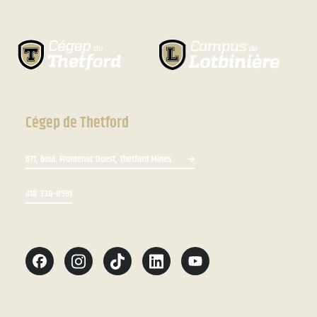
Cégep de Thetford
671, boul. Frontenac Ouest, Thetford Mines
418 338-8591