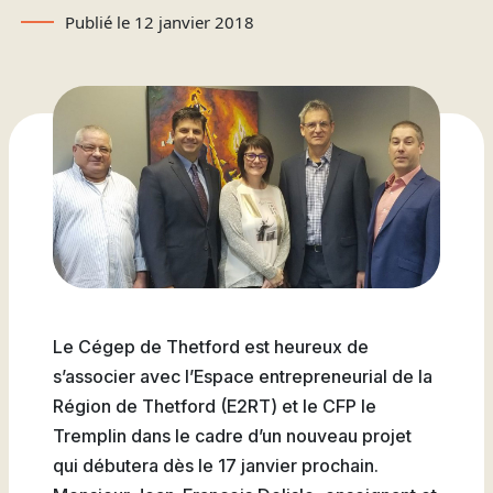
Attestations d’études
Basketball
Stationnement
Activités sportives
Publié le 12 janvier 2018
Nouvelles
collégiales
Viens discuter avec nous
Nous joindre
Deviens
La Fondation du Cégep
Visite notre Cégep
Nous joindre
Stages en alternance
Expériences et
Filons
de Thetford et de
travail-études
témoignages
Planifie ta rentrée
Lotbinière
Actualités
Baseball
À propos de la formation
Foire aux questions de
Coûts à prévoir
Nos partenaires
générale
l’international (FAQ)
Boutique
Foire aux questions
Les Presses du Cégep
Annuaire des
(FAQ)
Partenaires
programmes (PDF)
Cégépiens d’exception
Soccer
Foire aux
Campus de Lotbinière
questions
Le Cégep de Thetford est heureux de
Nous
s’associer avec l’Espace entrepreneurial de la
Volleyball
joindre
Région de Thetford (E2RT) et le CFP le
Tremplin dans le cadre d’un nouveau projet
qui débutera dès le 17 janvier prochain.