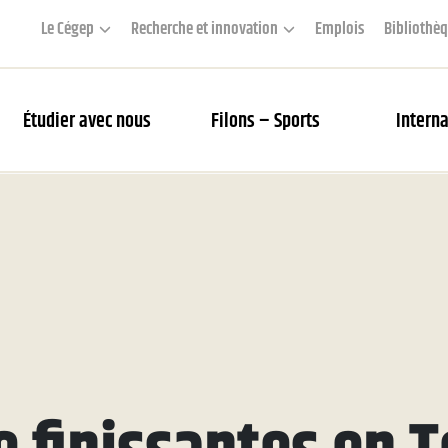
Le Cégep
Recherche et innovation
Emplois
Bibliothè
Étudier avec nous
Filons – Sports
Interna
couverte des Filons
rier des matchs et webdiffusion
 Académie
s Filons
tés