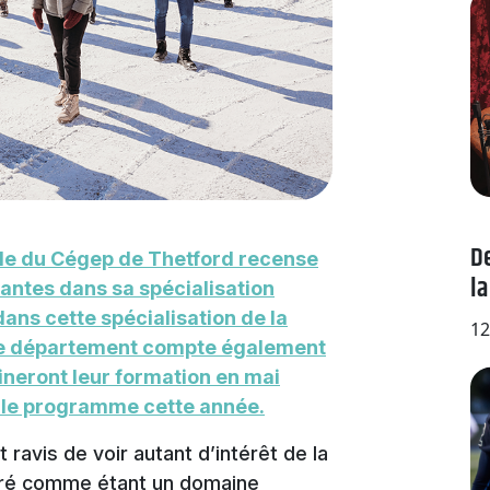
De
le du Cégep de Thetford recense
la
santes dans sa spécialisation
 dans cette spécialisation de la
12
. Le département compte également
ineront leur formation en mai
ns le programme cette année.
avis de voir autant d’intérêt de la
éré comme étant un domaine