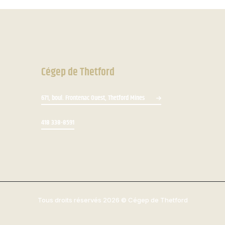
Cégep de Thetford
671, boul. Frontenac Ouest, Thetford Mines
418 338-8591
Tous droits réservés 2026
© Cégep de Thetford