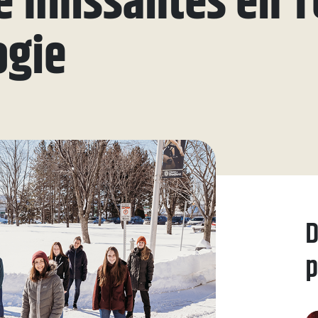
e finissantes en 
ue
ogie
aires
aux questions
oindre
D
p