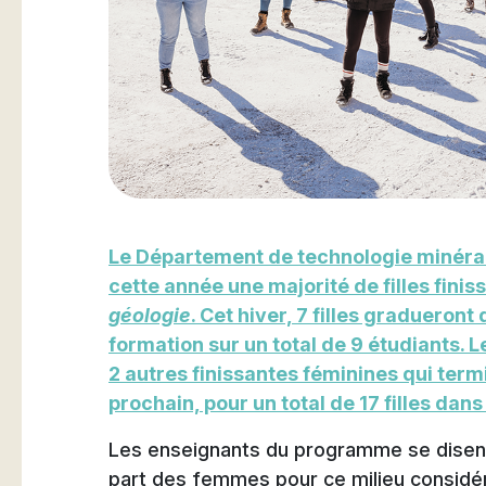
Natation
Badminton
Le Département de technologie minéra
cette année une majorité de filles finis
Flag Football
géologie
. Cet hiver, 7 filles gradueront
formation sur un total de 9 étudiants
2 autres finissantes féminines qui term
prochain, pour un total de 17 filles da
Les enseignants du programme se disent r
part des femmes pour ce milieu consid