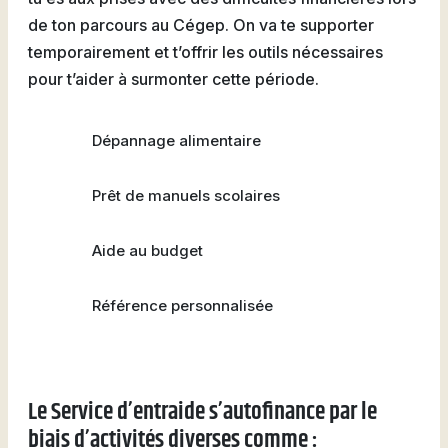
Attestations d’études
Basketball
Stationnement
Activités sportives
de ton parcours au Cégep. On va te supporter
Nouvelles
collégiales
Viens discuter avec nous
Nous joindre
Deviens
temporairement et t’offrir les outils nécessaires
La Fondation du Cégep
Visite notre Cégep
Nous joindre
Stages en alternance
Expériences et
Filons
pour t’aider à surmonter cette période.
de Thetford et de
travail-études
témoignages
Planifie ta rentrée
Lotbinière
Actualités
Baseball
À propos de la formation
Foire aux questions de
Coûts à prévoir
Dépannage alimentaire
Nos partenaires
générale
l’international (FAQ)
Boutique
Foire aux questions
Les Presses du Cégep
Prêt de manuels scolaires
Annuaire des
(FAQ)
Partenaires
programmes (PDF)
Cégépiens d’exception
Soccer
Aide au budget
Foire aux
Campus de Lotbinière
questions
Référence personnalisée
Nous
Volleyball
joindre
Le Service d’entraide s’autofinance par le
biais d’activités diverses comme :