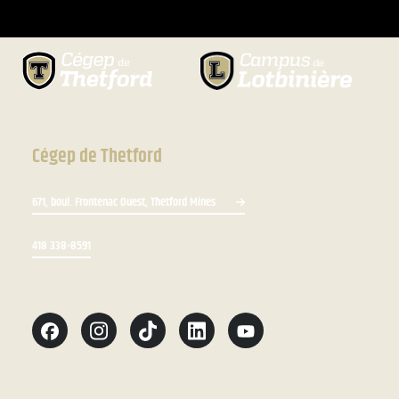
Cégep de Thetford
671, boul. Frontenac Ouest, Thetford Mines
418 338-8591