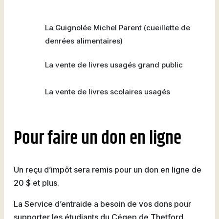
Natation
La Guignolée Michel Parent (cueillette de
denrées alimentaires)
La vente de livres usagés grand public
Badminton
La vente de livres scolaires usagés
Flag
Pour faire un don en ligne
Football
Un reçu d’impôt sera remis pour un don en ligne de
20 $ et plus.
La Service d’entraide a besoin de vos dons pour
supporter les étudiants du Cégep de Thetford.