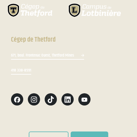
Cégep de Thetford
671, boul. Frontenac Ouest, Thetford Mines
418 338-8591