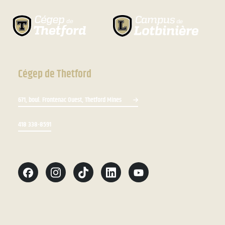
Cégep de Thetford
671, boul. Frontenac Ouest, Thetford Mines
418 338-8591