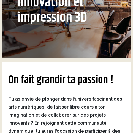
Innovation et
Attestations d’études
Basketball
Stationnement
Activités sportives
Nouvelles
collégiales
Viens discuter avec nous
Nous joindre
impression 3D
Deviens
La Fondation du Cégep
Visite notre Cégep
Nous joindre
Stages en alternance
Expériences et
Filons
de Thetford et de
travail-études
témoignages
Planifie ta rentrée
Lotbinière
Actualités
Baseball
À propos de la formation
Foire aux questions de
Coûts à prévoir
Nos partenaires
générale
l’international (FAQ)
Boutique
Foire aux questions
Les Presses du Cégep
Annuaire des
(FAQ)
Partenaires
programmes (PDF)
Cégépiens d’exception
Soccer
On fait grandir ta passion !
Foire aux
Campus de Lotbinière
questions
Nous
Tu as envie de plonger dans l’univers fascinant des
Volleyball
joindre
arts numériques, de laisser libre cours à ton
imagination et de collaborer sur des projets
innovants ? En rejoignant cette communauté
dynamique, tu auras l’occasion de participer à des