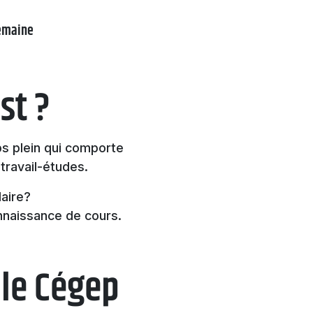
semaine
st ?
mps plein qui comporte
travail-études.
aire?
onnaissance de cours.
 le Cégep