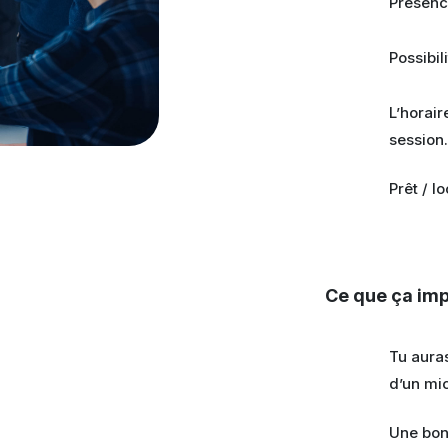
Présence
Possibil
L’horair
session
Prêt / l
Ce que ça imp
Tu aura
d’un mi
Une bon