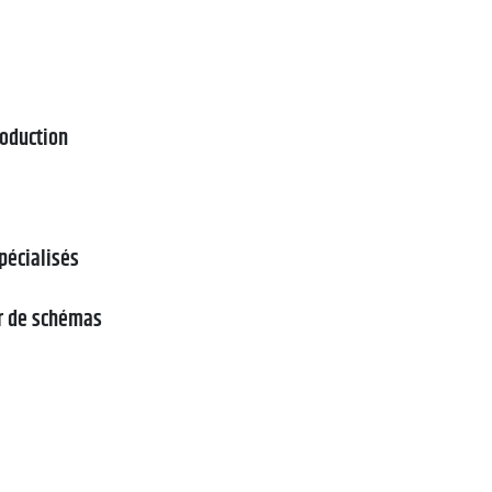
roduction
pécialisés
ir de schémas