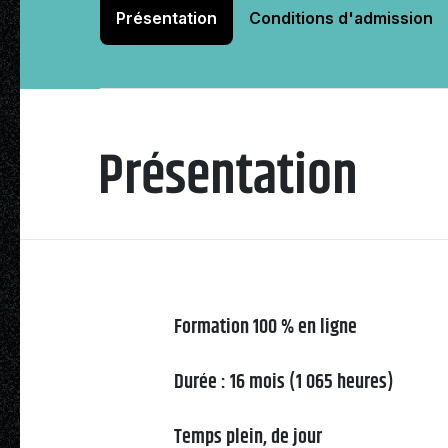
Présentation
Conditions d'admission
Natation
Présentation
Badminton
Flag Football
Formation 100 % en ligne
Durée : 16 mois (1 065 heures)
Temps plein, de jour