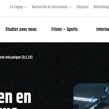
Le Cégep
Recherche et innovation
Emplois
Bibliothè
Étudier avec nous
Filons – Sports
Interna
couverte des Filons
énie mécanique (ELC.24)
rier des matchs et webdiffusion
 Académie
en en
s Filons
tés