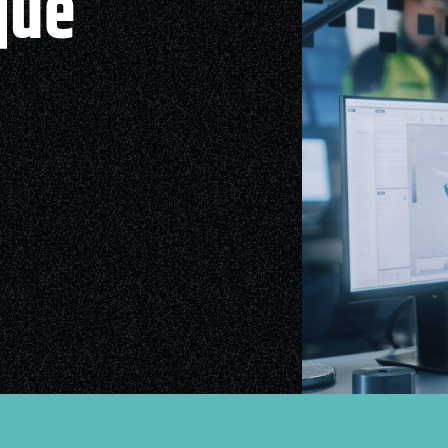
que
ue
aires
aux questions
oindre