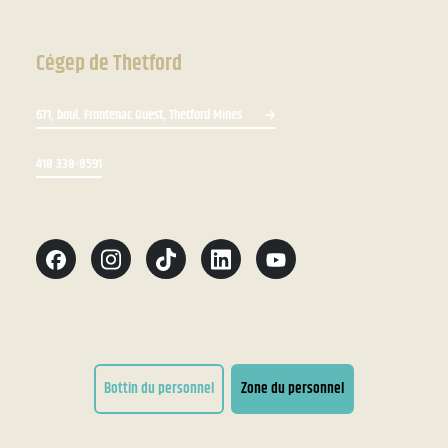
Cégep de Thetford
671, boul. Frontenac Ouest, Thetford Mines
418 338-8591
Bottin du personnel
Zone du personnel