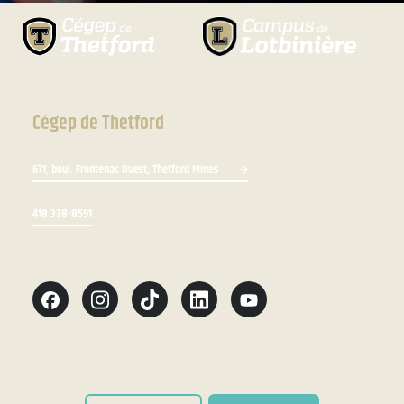
Cégep de Thetford
671, boul. Frontenac Ouest, Thetford Mines
418 338-8591